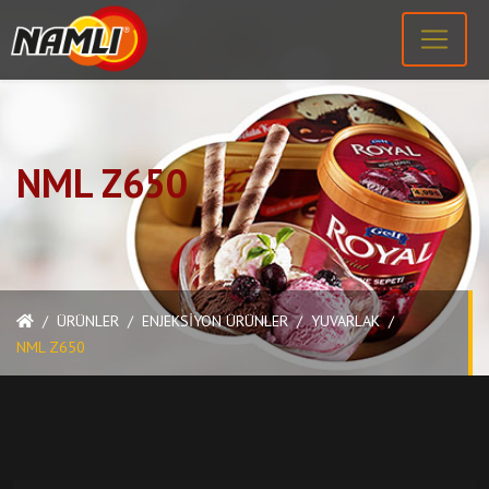
NML Z650
/
ÜRÜNLER
/
ENJEKSIYON ÜRÜNLER
/
YUVARLAK
/
NML Z650