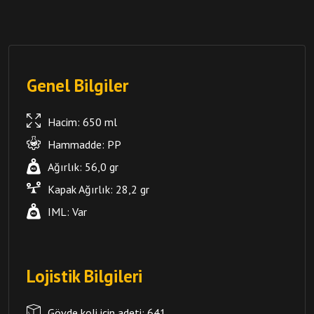
Genel Bilgiler
Hacim:
650 ml
Hammadde:
PP
Ağırlık:
56,0 gr
Kapak Ağırlık: 28,2 gr
IML:
Var
Lojistik Bilgileri
Gövde koli için adeti:
641